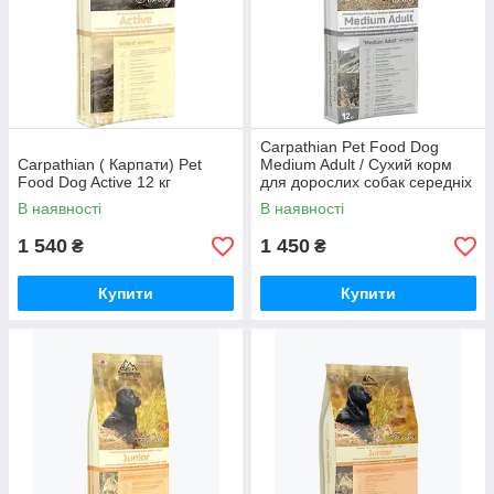
Carpathian Pet Food Dog
Carpathian ( Карпати) Pet
Medium Adult / Сухий корм
Food Dog Active 12 кг
для дорослих собак середніх
порід з куркою та палтусом
В наявності
В наявності
12 кг
1 540
1 450
₴
₴
Купити
Купити