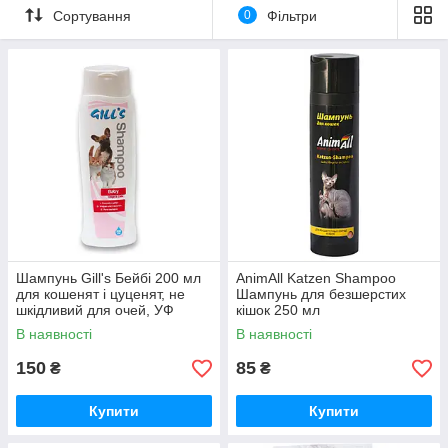
Сортування
0
Фільтри
Шампунь Gill's Бейбі 200 мл
AnimAll Katzen Shampoo
для кошенят і цуценят, не
Шампунь для безшерстих
шкідливий для очей, УФ
кішок 250 мл
захист
В наявності
В наявності
150
85
₴
₴
Купити
Купити