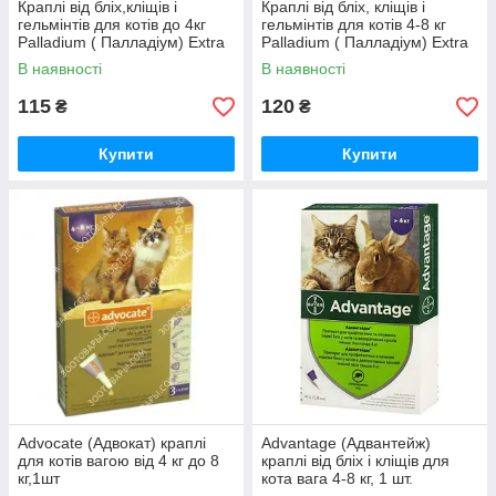
Краплі від бліх,кліщів і
Краплі від бліх, кліщів і
гельмінтів для котів до 4кг
гельмінтів для котів 4-8 кг
Palladium ( Палладіум) Extra
Palladium ( Палладіум) Extra
Safe,1шт
Safe,1шт
В наявності
В наявності
115
120
₴
₴
Купити
Купити
Advocate (Адвокат) краплі
Advantage (Адвантейж)
для котів вагою від 4 кг до 8
краплі від бліх і кліщів для
кг,1шт
кота вага 4-8 кг, 1 шт.