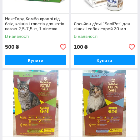
НексГард Комбо краплі від
бліх, кліщів і глистів для котів
Лосьйон д/очі "SaniPet" для
вагою 2,5-7,5 кг, 1 піпетка
кішок і собак.спрей 30 мл
В наявності
В наявності
500
100
₴
₴
Купити
Купити