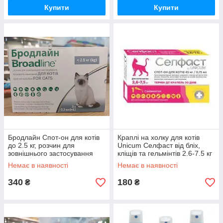
Купити
Купити
Бродлайн Спот-он для котів
Краплі на холку для котів
до 2.5 кг, розчин для
Unicum Селфаст від бліх,
зовнішнього застосування
кліщів та гельмінтів 2.6-7.5 кг
піпетка 0.3 мл, 1 шт
45 мг/0.75 мл
Немає в наявності
Немає в наявності
340
180
₴
₴