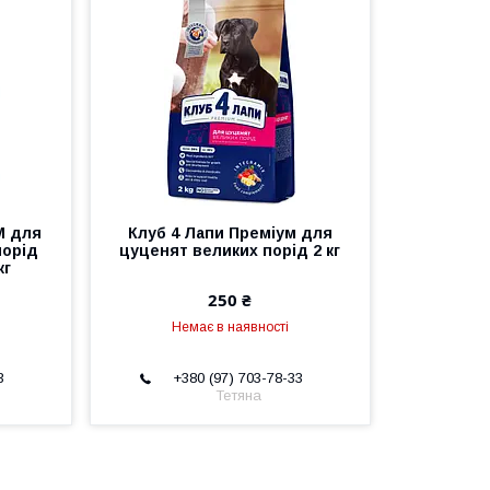
M для
Клуб 4 Лапи Преміум для
порід
цуценят великих порід 2 кг
кг
250 ₴
Немає в наявності
3
+380 (97) 703-78-33
Тетяна