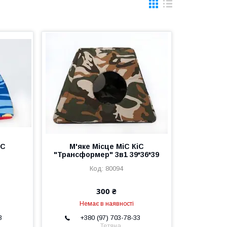
іС
М'яке Місце МіС КіС
"Трансформер" 3в1 39*36*39
80094
300 ₴
Немає в наявності
3
+380 (97) 703-78-33
Тетяна