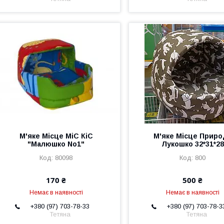
М'яке Місце МіС КіС
М'яке Місце Приро
"Малюшко No1"
Лукошко 32*31*28
80098
800
170 ₴
500 ₴
Немає в наявності
Немає в наявності
+380 (97) 703-78-33
+380 (97) 703-78-3
Тетяна
Тетяна