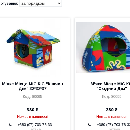
М'яке Місце МіС КіС "Кішчин
М'яке Місце МіС К
Дім" 32*32*37
"Східний Дім"
80095
80099
380 ₴
280 ₴
Немає в наявності
Немає в наявності
+380 (97) 703-78-33
+380 (97) 703-78-3
Тетяна
Тетяна