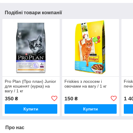
Подібні товари компанії
Pro Plan (Про план) Junior
Friskies з лососем і
Fris
для кошенят (курка) на
овочами на вагу / 1 кг
печі
вагу / 1 кг
350
150
1 4
₴
₴
Купити
Купити
Про нас