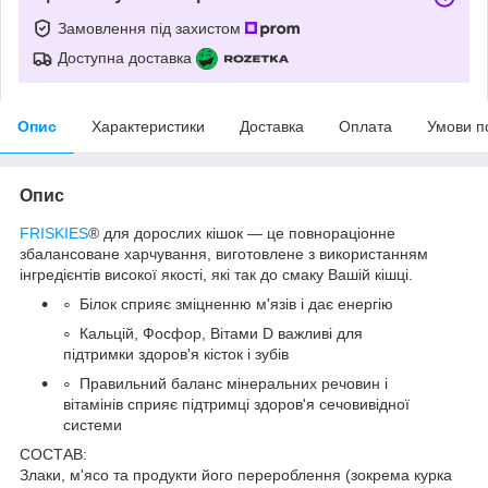
Замовлення під захистом
Доступна доставка
Опис
Характеристики
Доставка
Оплата
Умови п
Опис
FRISKIES
®
для дорослих кішок — це повнораціонне
збалансоване харчування, виготовлене з використанням
інгредієнтів високої якості, які так до смаку Вашій кішці.
Білок сприяє зміцненню м'язів і дає енергію
Кальцій, Фосфор, Вітами D важливі для
підтримки здоров'я кісток і зубів
Правильний баланс мінеральних речовин і
вітамінів сприяє підтримці здоров'я сечовивідної
системи
СОСТАВ:
Злаки, м'ясо та продукти його перероблення (зокрема курка