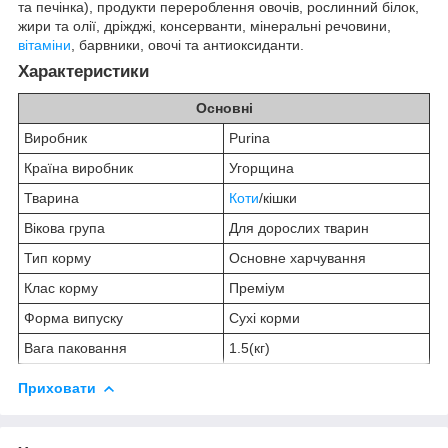
та печінка), продукти перероблення овочів, рослинний білок,
жири та олії, дріжджі, консерванти, мінеральні речовини,
вітаміни
, барвники, овочі та антиоксиданти.
Характеристики
Основні
Виробник
Purina
Країна виробник
Угорщина
Тварина
Коти
/кішки
Вікова група
Для дорослих тварин
Тип корму
Основне харчування
Клас корму
Преміум
Форма випуску
Сухі корми
Вага паковання
1.5(кг)
Приховати