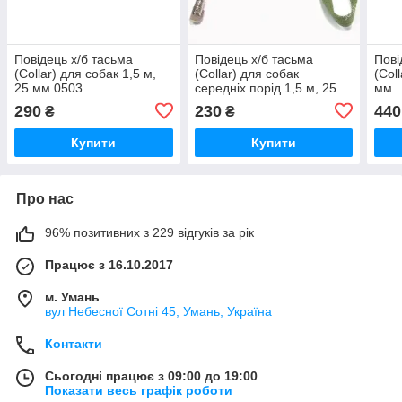
Повідець х/б тасьма
Повідець х/б тасьма
Пові
(Collar) для собак 1,5 м,
(Collar) для собак
(Col
25 мм 0503
середніх порід 1,5 м, 25
мм
мм 0496
290
230
440
₴
₴
Купити
Купити
Про нас
96% позитивних з 229 відгуків за рік
Працює з 16.10.2017
м. Умань
вул Небесної Сотні 45, Умань, Україна
Контакти
Сьогодні працює з 09:00 до 19:00
Показати весь графік роботи