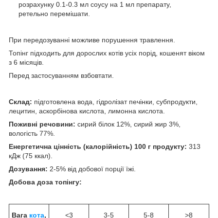
розрахунку 0.1-0.3 мл соусу на 1 мл препарату,
ретельно перемішати.
При передозуванні можливе порушення травлення.
Топінг підходить для дорослих котів усіх порід, кошенят віком
з 6 місяців.
Перед застосуванням взбовтати.
Склад:
підготовлена вода, гідролізат печінки, субпродукти,
лецитин, аскорбінова кислота, лимонна кислота.
Поживні речовини:
сирий білок 12%, сирий жир 3%,
вологість 77%.
Енергетична цінність (калорійність) 100 г продукту:
313
кДж (75 ккал).
Дозування:
2-5% від добової порції їжі.
Добова доза топінгу:
Вага
кота
,
<3
3-5
5-8
>8