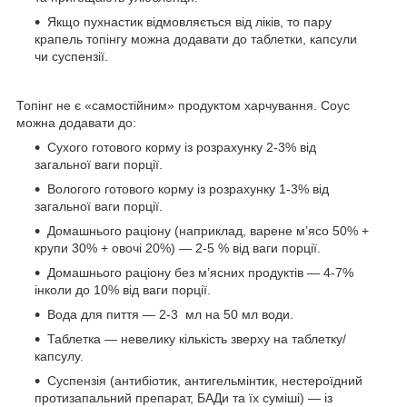
Якщо пухнастик відмовляється від ліків, то пару
крапель топінгу можна додавати до таблетки, капсули
чи суспензії.
Топінг не є «самостійним» продуктом харчування. Соус
можна додавати до:
Сухого готового корму із розрахунку 2-3% від
загальної ваги порції.
Вологого готового корму із розрахунку 1-3% від
загальної ваги порції.
Домашнього раціону (наприклад, варене м’ясо 50% +
крупи 30% + овочі 20%) — 2-5 % від ваги порції.
Домашнього раціону без м’ясних продуктів — 4-7%
інколи до 10% від ваги порції.
Вода для пиття — 2-3 мл на 50 мл води.
Таблетка — невелику кількість зверху на таблетку/
капсулу.
Суспензія (антибіотик, антигельмінтик, нестероїдний
протизапальний препарат, БАДи та їх суміші) — із