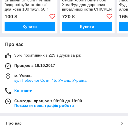
"здорові зуби та кістки"
Хом Фуд для дорослих
Фуд 
для котів 100 табл. 50 г
вибагливих котів CHICKEN
ялов
& liVER 1,6 кг
100
720
165
₴
₴
Купити
Купити
Про нас
96% позитивних з 229 відгуків за рік
Працює з 16.10.2017
м. Умань
вул Небесної Сотні 45, Умань, Україна
Контакти
Сьогодні працює з 09:00 до 19:00
Показати весь графік роботи
Про нас