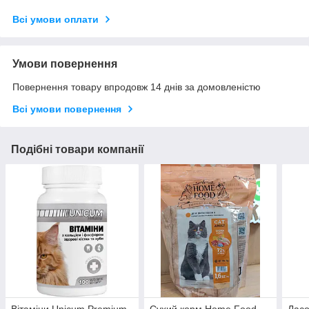
Всі умови оплати
Умови повернення
Повернення товару впродовж 14 днів за домовленістю
Всі умови повернення
Подібні товари компанії
Вітаміни Unicum Premium
Сухий корм Home Food
Ласо