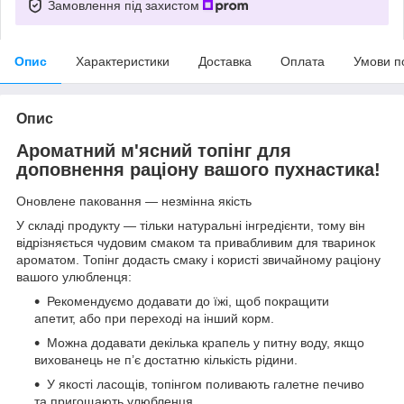
Замовлення під захистом
Опис
Характеристики
Доставка
Оплата
Умови п
Опис
Ароматний м'ясний топінг для
доповнення раціону вашого пухнастика!
Оновлене паковання — незмінна якість
У складі продукту — тільки натуральні інгредієнти, тому він
відрізняється чудовим смаком та привабливим для тваринок
ароматом. Топінг додасть смаку і користі звичайному раціону
вашого улюбленця:
Рекомендуємо додавати до їжі, щоб покращити
апетит, або при переході на інший корм.
Можна додавати декілька крапель у питну воду, якщо
вихованець не п’є достатню кількість рідини.
У якості ласощів, топінгом поливають галетне печиво
та пригощають улюбленця.