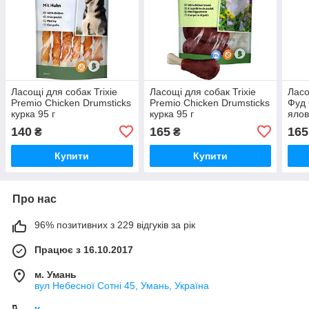
Ласощі для собак Trixie
Ласощі для собак Trixie
Ласо
Premio Chicken Drumsticks
Premio Chicken Drumsticks
Фуд 
курка 95 г
курка 95 г
ялов
140
165
165
₴
₴
Купити
Купити
Про нас
96% позитивних з 229 відгуків за рік
Працює з 16.10.2017
м. Умань
вул Небесної Сотні 45, Умань, Україна