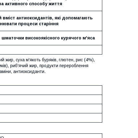
за активного способу життя
 вміст антиоксидантів, які допомагають
ьнювати процеси старіння
 шматочки високоякісного курячого м'яса
й жир, суха м'якоть буряків, глютен, рис (4%),
ків), риб'ячий жир, продукти перероблення
таміни, антиоксиданти.
МО