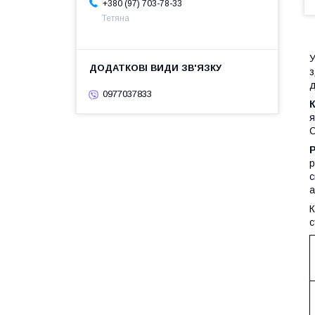
+380 (97) 703-78-33
Тетяна
У
з
д
0977037833
я
С
р
с
а
с