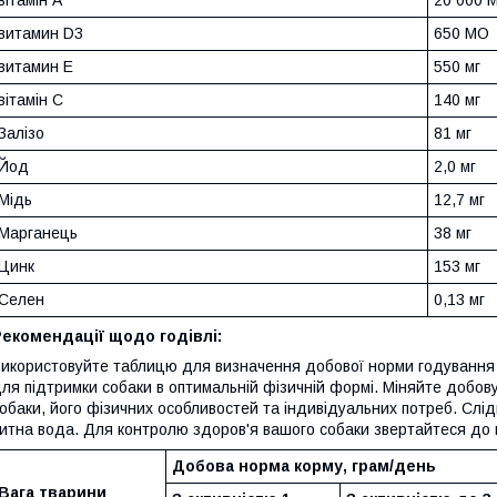
витамин D3
650 МО
витамин Е
550 мг
вітамін С
140 мг
Залізо
81 мг
Йод
2,0 мг
Мідь
12,7 мг
Марганець
38 мг
Цинк
153 мг
Селен
0,13 мг
екомендації щодо годівлі:
икористовуйте таблицю для визначення добової норми годування 
ля підтримки собаки в оптимальній фізичній формі. Міняйте добову
обаки, його фізичних особливостей та індивідуальних потреб. Слід
итна вода. Для контролю здоров'я вашого собаки звертайтеся до ве
Добова норма корму, грам/день
Вага тварини