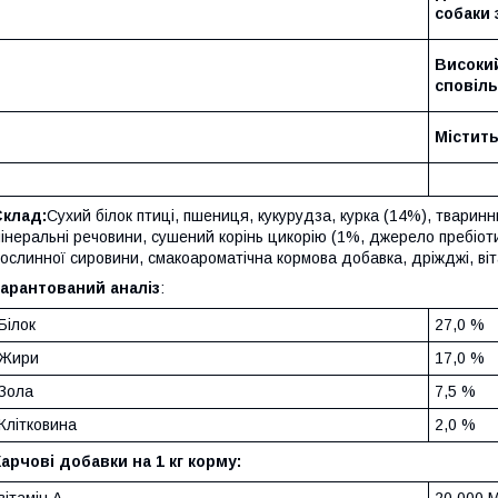
собаки 
Високий
сповіл
Містить
Склад:
Сухий білок птиці, пшениця, кукурудза, курка (14%), тваринни
інеральні речовини, сушений корінь цикорію (1%, джерело пребіоти
ослинної сировини, смакоароматічна кормова добавка, дріжджі, ві
арантований аналіз
:
Білок
27,0 %
Жири
17,0 %
Зола
7,5 %
Клітковина
2,0 %
арчові добавки на 1 кг корму:
вітамін А
20 000 