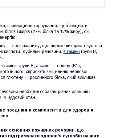
ми, і повноцінне харчування, щоб зміцнити
 білків і жирів (27% білка та 17% жиру), які
енергію.
іну — полісахариду, що широко використовується
ні кислоти, дубильні речовини,
вітаміни
групи B,
и.
ітамінів групи В, а саме — тіаміну (В1),
 усього іншого, сприяють зміцненню нервової
ться глютену — рослинного білка, який викликає
ечовини необхідні собакам різних розмірів і
и їм чудовий стан.
ве поєднання компонентів для здоров'я
ясен
ння основних поживних речовин, що
ає підтримувати здоров'я суглобів вашого