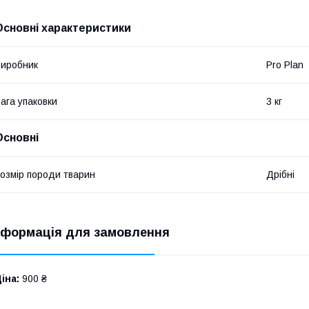
Основні характеристики
иробник
Pro Plan
ага упаковки
3 кг
Основні
озмір породи тварин
Дрібні
нформація для замовлення
іна:
900 ₴