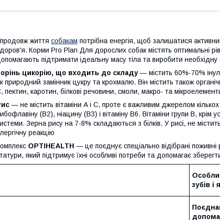
продовж життя
собакам
потрібна енергія, щоб залишатися активни
доров'я. Корми Pro Plan Для дорослих собак містять оптимальні рівні
опомагають підтримати ідеальну масу тіла та виробити необхідну 
Корінь цикорію, що входить до складу
— містить 60%-70% інул
к природний замінник цукру та крохмалю. Він містить також органіч
, пектин, каротин, білкові речовини, смоли, макро- та мікроелемент
Рис
— не містить вітаміни А і С, проте є важливим джерелом кількох в
ибофлавіну (В2), ніацину (В3) і вітаміну В6. Вітаміни групи B, крім
истеми. Зерна рису на 7-8% складаються з білків. У рисі, не місти
лергічну реакцію
Комплекс
OPTIHEALTH
— це поєднує спеціально відібрані поживні р
татури, який підтримує їхні особливі потреби та допомагає зберегт
Особли
зубів і 
Поєдна
допомаг