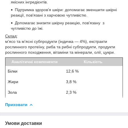
якісних інгредієнтів.
Підтримка здоров'я шкіри: допомагає зменшити шкірні
реакції, пов'язані з харчовою чутливістю.
Допомагає знизити шкірну реакцію, пов'язану з
чутливістю до їжі.
Склад
:
м'ясо та м'ясні субпродукти (індичка — 4%), екстракти
рослинного протеїну, риба та рибні субпродукти, продукти
рослинного походження, вітаміни та мінерали, олії, цукри.
Аналітичні компоненти
Кількість
Білки
12,6 %
Жири
3,8 %
Зола
2,3 %
Приховати
Умови доставки