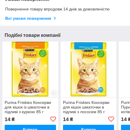
Повернення товару впродовж 14 днів за домовленістю
Всі умови повернення
Подібні товари компанії
Purina Friskies Консерви
Purina Friskies Консерви
Purin
для кішок із шматочки в
для кішок шматочки в
Пури
підливі з куркою 85 г
підливі з лососем 85 г
коті
шмат
14
14
14
₴
₴
Купити
Купити