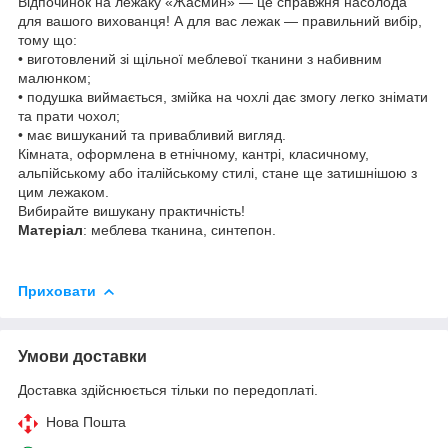
Відпочинок на лежаку «Жасмин» — це справжня насолода
для вашого вихованця! А для вас лежак — правильний вибір,
тому що:
• виготовлений зі щільної меблевої тканини з набивним
малюнком;
• подушка виймається, змійка на чохлі дає змогу легко знімати
та прати чохол;
• має вишуканий та привабливий вигляд.
Кімната, оформлена в етнічному, кантрі, класичному,
альпійському або італійському стилі, стане ще затишнішою з
цим лежаком.
Вибирайте вишукану практичність!
Матеріал
: меблева тканина, синтепон.
Приховати
Умови доставки
Доставка здійснюється тільки по передоплаті.
Нова Пошта