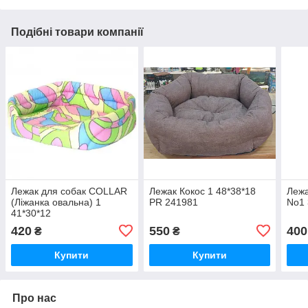
Подібні товари компанії
Лежак для собак COLLAR
Лежак Кокос 1 48*38*18
Лежа
(Ліжанка овальна) 1
PR 241981
No1 
41*30*12
420
550
400
₴
₴
Купити
Купити
Про нас