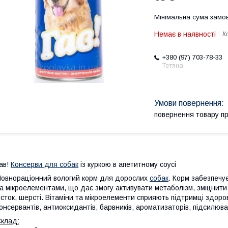
Мінімальна сума замов
Немає в наявності
К
+380 (97) 703-78-33
Тетяна
повернення товару п
ав!
Консерви для собак
із куркою в апетитному соусі
овнораціонний вологий корм для дорослих
собак
.
Корм забезпечує
а мікроелементами, що дає змогу активувати метаболізм, зміцнити 
істок, шерсті. Вітаміни та мікроелементи сприяють підтримці здоро
онсервантів, антиоксидантів, барвників, ароматизаторів, підсилювач
клад: