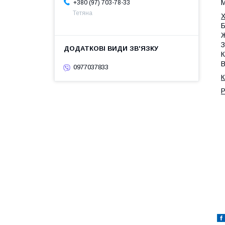
М
+380 (97) 703-78-33
Тетяна
Х
Б
Ж
З
К
В
0977037833
К
Р