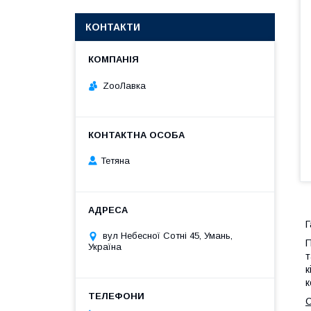
КОНТАКТИ
ZooЛавка
Тетяна
Г
вул Небесної Сотні 45, Умань,
П
Україна
т
к
к
С