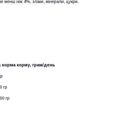
е менш ніж 4%, злаки, мінерали, цукри.
 норма корму, грам/день
гр
0 гр
00 гр