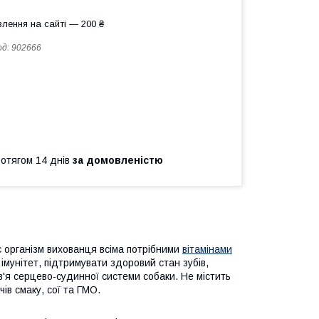
лення на сайті — 200 ₴
од:
902666
ротягом 14 днів
за домовленістю
 організм вихованця всіма потрібними
вітамінами
імунітет, підтримувати здоровий стан зубів,
в'я серцево-судинної системи собаки. Не містить
ів смаку, сої та ГМО.