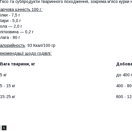
'ясо та субпродукти тваринного походження, зокрема м'ясо курки н
арчова цінність 100 г:
ілки - 7,5 г
ири - 5,0 г
ола — 2,0 г
літковина — 0,2 г
лага - 80 г
алорийность
: 93 Ккал/100 гр
екомендації щодо годівлі:
Вага тварини, кг
Добова
5 кг
до 400 
5 - 15 кг
400 - 80
15-25 кг
800 - 12