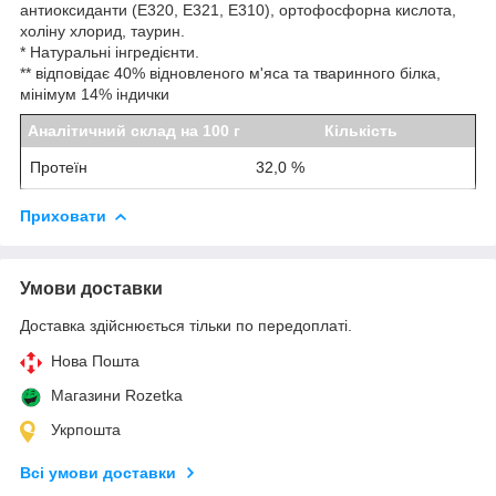
антиоксиданти (Е320, Е321, Е310), ортофосфорна кислота,
холіну хлорид, таурин.
* Натуральні інгредієнти.
** відповідає 40% відновленого м'яса та тваринного білка,
мінімум 14% індички
Аналітичний склад на 100 г
Кількість
Протеїн
32,0 %
Приховати
Умови доставки
Доставка здійснюється тільки по передоплаті.
Нова Пошта
Магазини Rozetka
Укрпошта
Всі умови доставки