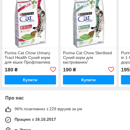
Purina Cat Chow Urinary
Purina Cat Chow Sterilised
Puri
Tract Health Сухий корм
Сухий корм для
in 1
для кішок Профілактика
кастрованих/
доро
сечокам'яної хвороби на
стерилізованих котів і
інди
180
190
195
₴
₴
вагу / 1 кг
кішок на вагу / 1 кг
Купити
Купити
Про нас
96% позитивних з 229 відгуків за рік
Працює з 16.10.2017
м. Умань