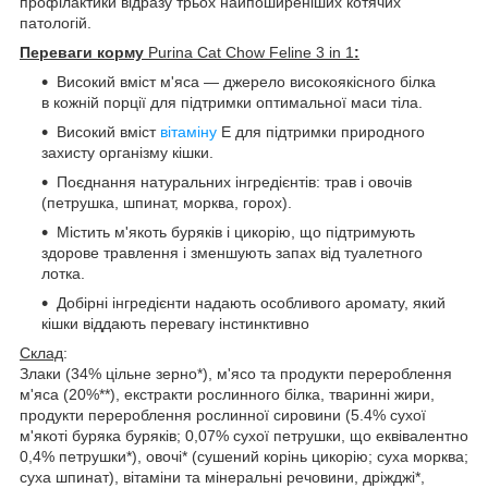
профілактики відразу трьох найпоширеніших котячих
патологій.
Переваги корму
Purina Cat Chow Feline 3 in 1
:
Високий вміст м'яса — джерело високоякісного білка
в кожній порції для підтримки оптимальної маси тіла.
Високий вміст
вітаміну
Е для підтримки природного
захисту організму кішки.
Поєднання натуральних інгредієнтів: трав і овочів
(петрушка, шпинат, морква, горох).
Містить м'якоть буряків і цикорію, що підтримують
здорове травлення і зменшують запах від туалетного
лотка.
Добірні інгредієнти надають особливого аромату, який
кішки віддають перевагу інстинктивно
Склад
:
Злаки (34% цільне зерно*), м'ясо та продукти перероблення
м'яса (20%**), екстракти рослинного білка, тваринні жири,
продукти перероблення рослинної сировини (5.4% сухої
м'якоті буряка буряків; 0,07% сухої петрушки, що еквівалентно
0,4% петрушки*), овочі* (сушений корінь цикорію; суха морква;
суха шпинат), вітаміни та мінеральні речовини, дріжджі*,