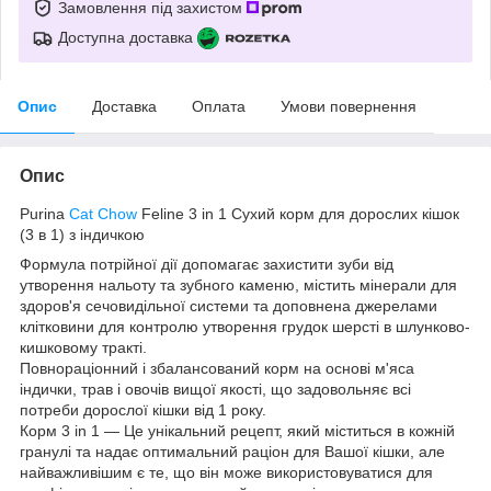
Замовлення під захистом
Доступна доставка
Опис
Доставка
Оплата
Умови повернення
Опис
Purina
Cat Chow
Feline 3 in 1 Сухий корм для дорослих кішок
(3 в 1) з індичкою
Формула потрійної дії допомагає захистити зуби від
утворення нальоту та зубного каменю, містить мінерали для
здоров'я сечовидільної системи та доповнена джерелами
клітковини для контролю утворення грудок шерсті в шлунково-
кишковому тракті.
Повнораціонний і збалансований корм на основі м'яса
індички, трав і овочів вищої якості, що задовольняє всі
потреби дорослої кішки від 1 року.
Корм 3 in 1 — Це унікальний рецепт, який міститься в кожній
гранулі та надає оптимальний раціон для Вашої кішки, але
найважливішим є те, що він може використовуватися для