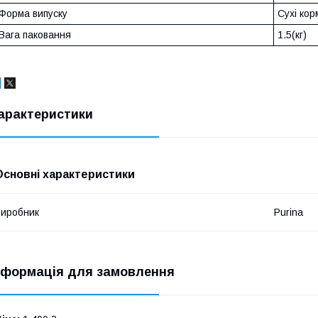
Форма випуску
Сухі кор
Вага паковання
1.5(кг)
арактеристики
Основні характеристики
иробник
Purina
нформація для замовлення