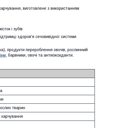
арчування, виготовлене з використанням
сток і зубів
підтримці здоров'я сечовивідної системи
нка), продукти перероблення овочів, рослинний
міни
, барвники, овочі та антиоксиданти.
а
ки
ослих тварин
 харчування