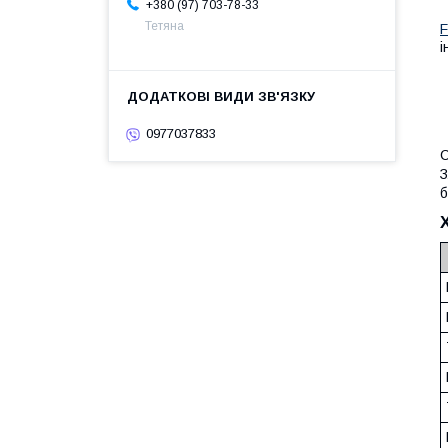
+380 (97) 703-78-33
Тетяна
F
і
0977037833
З
б