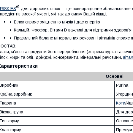
®
RISKIES
для дорослих кішок — це повнораціонне збалансоване х
нгредієнтів високої якості, які так до смаку Вашій кішці.
Білок сприяє зміцненню м'язів і дає енергію
Кальцій, Фосфор, Вітами D важливі для підтримки здоров'я кі
Правильний баланс мінеральних речовин і вітамінів сприяє 
СОСТАВ:
лаки, м'ясо та продукти його перероблення (зокрема курка та печі
ілок, жири та олії, дріжджі, консерванти, мінеральні речовини,
віта
Характеристики
Основні
Виробник
Purina
Країна виробник
Угорщин
Тварина
Коти
/кіш
Вікова група
Для дор
Тип корму
Основне
Клас корму
Преміум