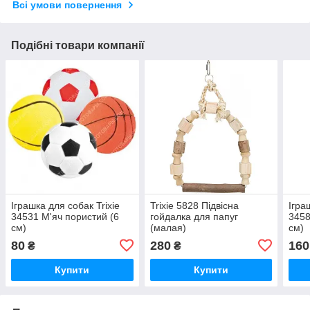
Всі умови повернення
Подібні товари компанії
Іграшка для собак Trixie
Trixie 5828 Підвісна
Ігра
34531 М'яч пористий (6
гойдалка для папуг
3458
см)
(малая)
см)
80
280
160
₴
₴
Купити
Купити