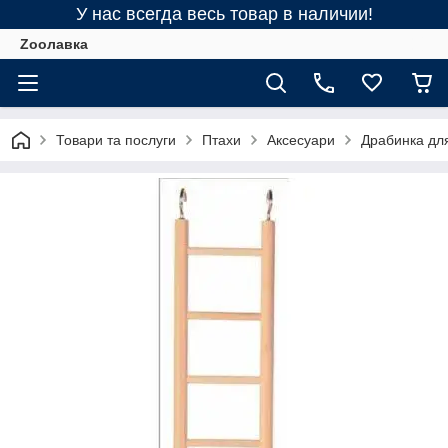
У нас всегда весь товар в наличии!
Zooлавка
Товари та послуги
Птахи
Аксесуари
Драбинка для 