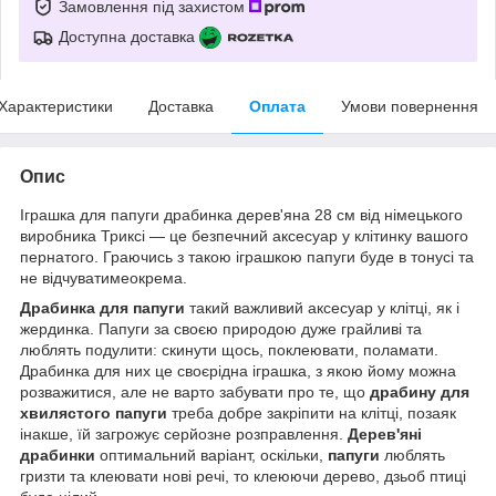
Замовлення під захистом
Доступна доставка
Характеристики
Доставка
Оплата
Умови повернення
Опис
Іграшка для папуги драбинка дерев'яна 28 см від німецького
виробника Триксі — це безпечний аксесуар у клітинку вашого
пернатого. Граючись з такою іграшкою папуги буде в тонусі та
не відчуватимеокрема.
Драбинка для папуги
такий важливий аксесуар у клітці, як і
жердинка. Папуги за своєю природою дуже грайливі та
люблять подулити: скинути щось, поклеювати, поламати.
Драбинка для них це своєрідна іграшка, з якою йому можна
розважитися, але не варто забувати про те, що
драбину для
хвилястого папуги
треба добре закріпити на клітці, позаяк
інакше, їй загрожує серйозне розправлення.
Дерев'яні
драбинки
оптимальний варіант, оскільки,
папуги
люблять
гризти та клеювати нові речі, то клеюючи дерево, дзьоб птиці