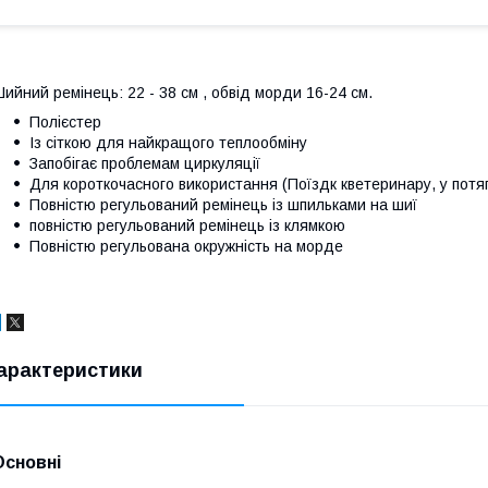
ийний ремінець: 22 - 38 см , обвід морди 16-24 см.
Полієстер
Із сіткою для найкращого теплообміну
Запобігає проблемам циркуляції
Для короткочасного використання (Поїздк кветеринару, у потяг
Повністю регульований ремінець із шпильками на шиї
повністю регульований ремінець із клямкою
Повністю регульована окружність на морде
арактеристики
Основні