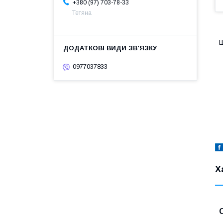
+380 (97) 703-78-33
Тетяна
Ш
0977037833
Х