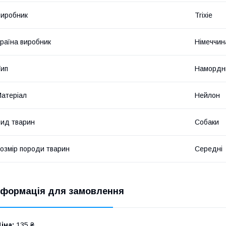
иробник
Trixie
раїна виробник
Німеччин
ип
Намордн
атеріал
Нейлон
ид тварин
Собаки
озмір породи тварин
Середні
нформація для замовлення
іна:
135 ₴