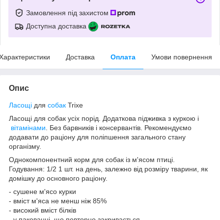
Замовлення під захистом
Доступна доставка
Характеристики
Доставка
Оплата
Умови повернення
Опис
Ласощі
для
собак
Trixe
Ласощі для собак усіх порід. Додаткова підживка з куркою і
вітамінами
. Без барвників і консервантів. Рекомендуємо
додавати до раціону для поліпшення загального стану
організму.
Однокомпонентний корм для собак із м'ясом птиці.
Годування: 1/2 1 шт. на день, залежно від розміру тварини, як
домішку до основного раціону.
- сушене м'ясо курки
- вміст м'яса не менш ніж 85%
- високий вміст білків
- у пакованні, що повторно закривається