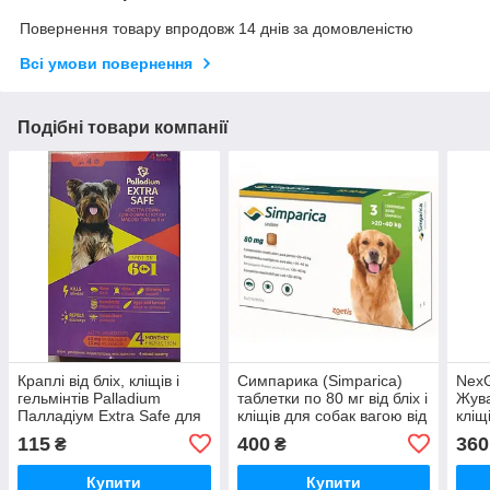
Повернення товару впродовж 14 днів за домовленістю
Всі умови повернення
Подібні товари компанії
Краплі від бліх, кліщів і
Симпарика (Simparica)
NexG
гельмінтів Palladium
таблетки по 80 мг від бліх і
Жува
Палладіум Extra Safe для
кліщів для собак вагою від
кліщ
собак вагою до 4кг, 1шт
20 кг до 40 кг, 1 табл.
ваго
115
400
360
₴
₴
Купити
Купити