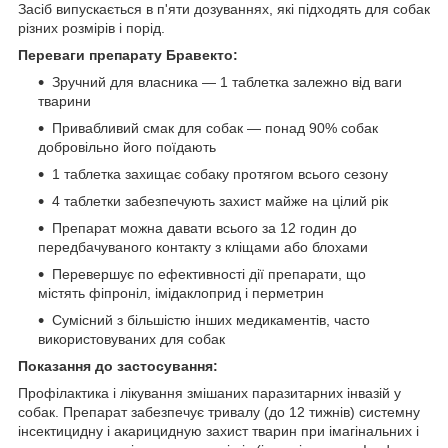
Засіб випускається в п'яти дозуваннях, які підходять для собак
різних розмірів і порід.
Переваги препарату Бравекто:
Зручний для власника — 1 таблетка залежно від ваги
тварини
Привабливий смак для собак — понад 90% собак
добровільно його поїдають
1 таблетка захищає собаку протягом всього сезону
4 таблетки забезпечують захист майже на цілий рік
Препарат можна давати всього за 12 годин до
передбачуваного контакту з кліщами або блохами
Перевершує по ефективності дії препарати, що
містять фіпроніл, імідаклоприд і перметрин
Сумісний з більшістю інших медикаментів, часто
використовуваних для собак
Показання до застосування:
Профілактика і лікування змішаних паразитарних інвазій у
собак. Препарат забезпечує тривалу (до 12 тижнів) системну
інсектицидну і акарицидную захист тварин при імагінальних і