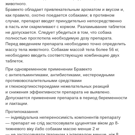
животного.
Бравекто обладает привлекательным ароматом и вкусом и,
как правило, охотно поедается собаками; в противном
случае, препарат вводят принудительно непосредственно
в пасть или скармливают с кормом. Разламывание таблеток
не допускается. Следует убедиться в том, что собака
полностью проглотила необходимую дозу препарата.
Перед введением препарата необходимо точно определить
массу тела животного. Собакам массой тела более 56 кг,
необходимо вводить соответствующую комбинацию двух
таблеток.
При одновременном применении Бравекто
с антигельминтиками, антибиотиками, нестероидными
противовоспалительными средствами
и глюкокортикостероидами нежелательных реакций
и снижения эффективности препарата не выявлено.
Допускается применение препарата в период беременности
и лактации.
Протипоказання:
— індивідуальна непереносимість компонентів препарату
— препарат не слід застосовувати цуценятам віком до 8-
тижневого віку і/або собакам масою менше 2 кг
— не застосовувати тваринам з інтервалом менше, ніж 8