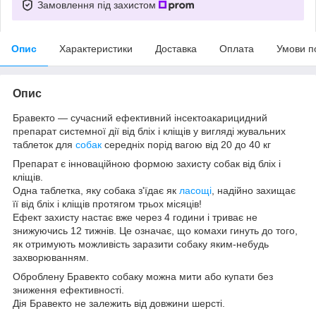
Замовлення під захистом
Опис
Характеристики
Доставка
Оплата
Умови п
Опис
Бравекто — сучасний ефективний інсектоакарицидний
препарат системної дії від бліх і кліщів у вигляді жувальних
таблеток для
собак
середніх порід вагою від 20 до 40 кг
Препарат є інноваційною формою захисту собак від бліх і
кліщів.
Одна таблетка, яку собака з'їдає як
ласощі
, надійно захищає
її від бліх і кліщів протягом трьох місяців!
Ефект захисту настає вже через 4 години і триває не
знижуючись 12 тижнів. Це означає, що комахи гинуть до того,
як отримують можливість заразити собаку яким-небудь
захворюванням.
Оброблену Бравекто собаку можна мити або купати без
зниження ефективності.
Дія Бравекто не залежить від довжини шерсті.