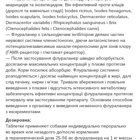
акарицидів та інсектицидом. Він ефективний проти кліщів
(дорослі та ювенільні стадії) Ixodes ricinus, Ixodes hexagonus,
Ixodes scapularis, Ixodes holocyclus, Dermacentor reticulatus,
Dermacentor variabilis і Rhipicephalus sanguineus і бліх
(Ctenocephalides felis і Ctenocephalides canis).
— Флураланер є сильнодіючим інгібітором деяких частин
нервової системи членистоногих, діючи антагоністично на
потенциалнезависимые канали-переносники для іонів хлору
(ГАМК-рецептор і глютамат-рецептор).
— Після застосування флураланер швидко абсорбується,
досягаючи максимальних концентрацій у плазмі протягом
доби. Корм посилює абсорбцію. Флураланер системно
розподіляється і досягає найвищих концентрацій в жирі, далі
слід печінку, нирки і м'язи. Тривале збереження і повільне
виведення з плазми і відсутність інтенсивного метаболізму
забезпечують ефективні концентрації флураланера протягом
інтервалу між застосуванням препарату. Основним способом
виведення з організму є виведення незмінного флураланера
з екскрементами.
Дозировка:
Таблетки применяют собакам индивидуально перорально
во время или незадолго до/после кормления
в терапевтической дозе 25-56 мг флураланера на 1 кг массы