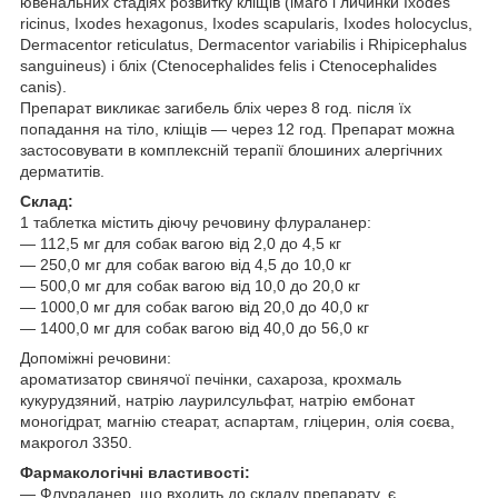
ювенальних стадіях розвитку кліщів (імаго і личинки Ixodes
ricinus, Ixodes hexagonus, Ixodes scapularis, Ixodes holocyclus,
Dermacentor reticulatus, Dermacentor variabilis і Rhipicephalus
sanguineus) і бліх (Ctenocephalides felis і Ctenocephalides
canis).
Препарат викликає загибель бліх через 8 год. після їх
попадання на тіло, кліщів — через 12 год. Препарат можна
застосовувати в комплексній терапії блошиних алергічних
дерматитів.
Склад:
1 таблетка містить діючу речовину флураланер:
— 112,5 мг для собак вагою від 2,0 до 4,5 кг
— 250,0 мг для собак вагою від 4,5 до 10,0 кг
— 500,0 мг для собак вагою від 10,0 до 20,0 кг
— 1000,0 мг для собак вагою від 20,0 до 40,0 кг
— 1400,0 мг для собак вагою від 40,0 до 56,0 кг
Допоміжні речовини:
ароматизатор свинячої печінки, сахароза, крохмаль
кукурудзяний, натрію лаурилсульфат, натрію ембонат
моногідрат, магнію стеарат, аспартам, гліцерин, олія соєва,
макрогол 3350.
Фармакологічні властивості:
— Флураланер, що входить до складу препарату, є