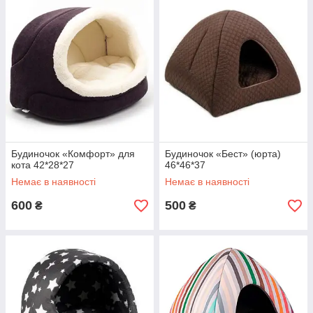
Будиночок «Комфорт» для
Будиночок «Бест» (юрта)
кота 42*28*27
46*46*37
Немає в наявності
Немає в наявності
600
500
₴
₴