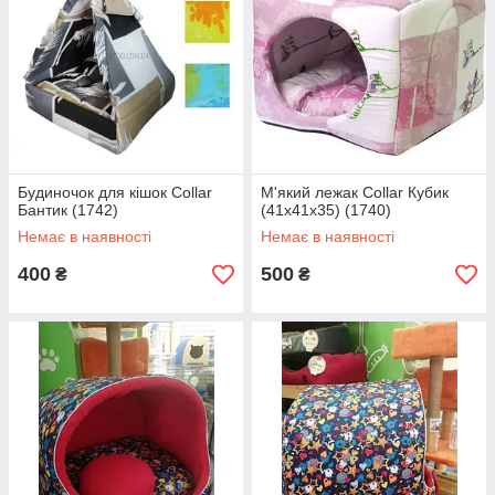
Будиночок для кішок Collar
М'який лежак Collar Кубик
Бантик (1742)
(41х41х35) (1740)
Немає в наявності
Немає в наявності
400
500
₴
₴