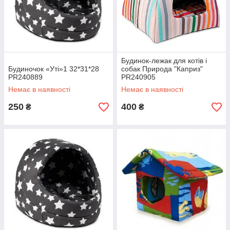
Будинок-лежак для котів і
Будиночок «Уті»1 32*31*28
собак Природа "Каприз"
PR240889
PR240905
Немає в наявності
Немає в наявності
250
400
₴
₴