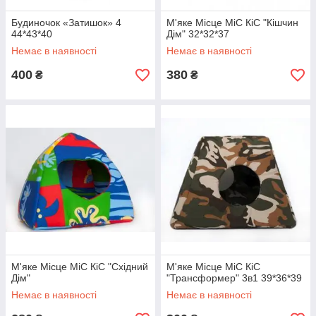
Будиночок «Затишок» 4
М'яке Місце МіС КіС "Кішчин
44*43*40
Дім" 32*32*37
Немає в наявності
Немає в наявності
400
380
₴
₴
М'яке Місце МіС КіС "Східний
М'яке Місце МіС КіС
Дім"
"Трансформер" 3в1 39*36*39
Немає в наявності
Немає в наявності