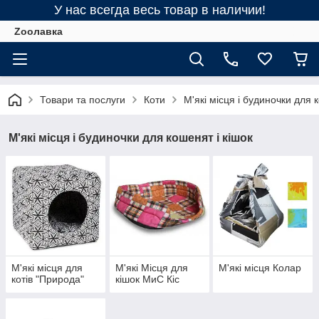
У нас всегда весь товар в наличии!
Zooлавка
Товари та послуги
Коти
М'які місця і будиночки для 
М'які місця і будиночки для кошенят і кішок
М'які місця для
М'які Місця для
М'які місця Колар
котів "Природа"
кішок МиС Кіс