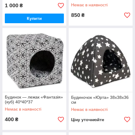
1 000
Немає в наявності
₴
850
₴
Купити
Будинок — лежак «Фантазія»
Будиночок «Юрта» 38х38х36
(куб) 40*40*37
см
Немає в наявності
Немає в наявності
400
₴
Ціну уточнюйте