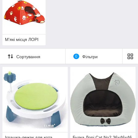
М'які місця ЛОРІ
Сортування
0
Фільтри
Іграшка-лежак для кота
Будка Лорі Cat No2 36х46х46