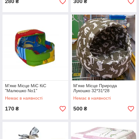
280
300
₴
₴
М'яке Місце МіС КіС
М'яке Місце Природа
"Малюшко No1"
Лукошко 32*31*28
Немає в наявності
Немає в наявності
170
500
₴
₴