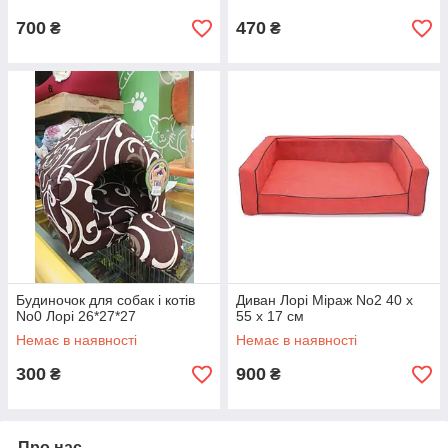
700
470
₴
₴
Будиночок для собак і котів
Диван Лорі Міраж No2 40 х
No0 Лорі 26*27*27
55 х 17 см
Немає в наявності
Немає в наявності
300
900
₴
₴
Про нас